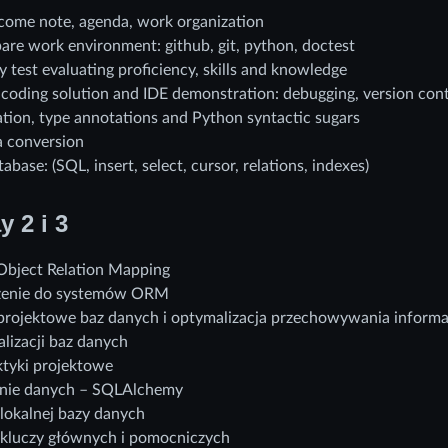
ome note, agenda, work organization
are work environment: github, git, python, doctest
y test evaluating proficiency, skills and knowledge
 coding solution and IDE demonstration: debugging, version contr
ion, type annotations and Python syntactic sugars
 conversion
base: (SQL, insert, select, cursor, relations, indexes)
y 2 i 3
Object Relation Mapping
enie do systemów ORM
projektowe baz danych i optymalizacja przechowywania informa
lizacji baz danych
tyki projektowe
ie danych – SQLAlchemy
lokalnej bazy danych
 kluczy głównych i pomocniczych