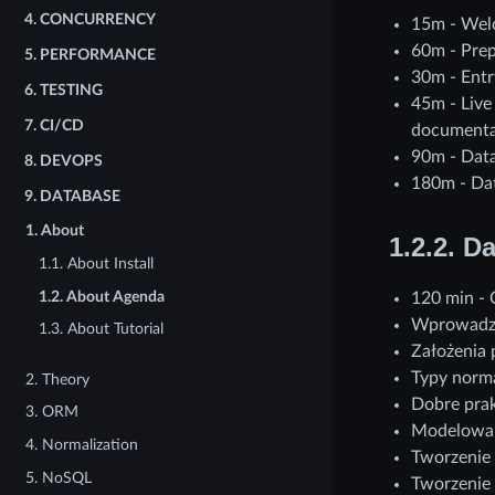
4.
CONCURRENCY
15m - Welc
60m - Prep
5.
PERFORMANCE
30m - Entr
6.
TESTING
45m - Live
7.
CI/CD
documentat
90m - Data
8.
DEVOPS
180m - Data
9.
DATABASE
1. About
1.2.2.
Da
1.1. About Install
1.2. About Agenda
120 min - 
Wprowadz
1.3. About Tutorial
Założenia 
Typy norma
2. Theory
Dobre prak
3. ORM
Modelowan
4. Normalization
Tworzenie 
5. NoSQL
Tworzenie