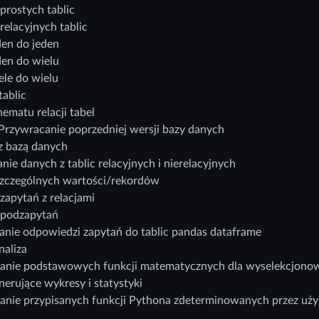
prostych tablic
relacyjnych tablic
den do jeden
den do wielu
ele do wielu
ablic
ematu relacji tabel
 Przywracanie poprzedniej wersji bazy danych
 z bazą danych
ie danych z tablic relacyjnych i nierelacyjnych
szczególnych wartości/rekordów
zapytań z relacjami
 podzapytań
nie odpowiedzi zapytań do tablic pandas dataframe
naliza
anie podstawowych funkcji matematycznych dla wyselekcjono
nerujące wykresy i statystyki
anie przypisanych funkcji Pythona zdeterminowanych przez uż