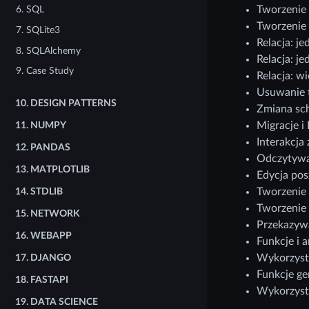
Tworzenie 
6. SQL
Tworzenie 
7. SQLite3
Relacja: je
8. SQLAlchemy
Relacja: je
9. Case Study
Relacja: wi
Usuwanie t
10.
DESIGN PATTERNS
Zmiana sch
Migracje i
11.
NUMPY
Interakcja
12.
PANDAS
Odczytywan
13.
MATPLOTLIB
Edycja po
Tworzenie 
14.
STDLIB
Tworzenie
15.
NETWORK
Przekazywa
16.
WEBAPP
Funkcje i a
Wykorzyst
17.
DJANGO
Funkcje ge
18.
FASTAPI
Wykorzyst
19.
DATA SCIENCE