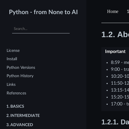
1
Python - from None to AI
1.2.
Ab
License
Important
Install
8:59 - m
Python Versions
9:00 - tr
Python History
10:20-10
11:50-12
Links
13:15-14
References
15:20-15
17:00 - t
1.
BASICS
2.
INTERMEDIATE
1.2.1.
Da
3.
ADVANCED