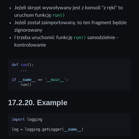
Jeżeli skrypt wywoływany jest z konsoli "z ręki" to
uruchom funkcję
run()
Jeżeli został zaimportowany, to ten fragment będzie
zignorowany
I trzeba uruchomić funkcję
run()
samodzielnie -
kontrolowanie
def
run
():
...
if
__name__
==
'__main__'
:
run
()
17.2.20.
Example
import
logging
log
=
logging
.
getLogger
(
__name__
)