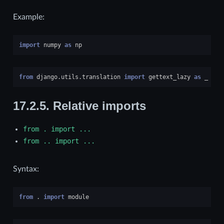
Example:
import
numpy
as
np
from
django.utils.translation
import
gettext_lazy
as
_
17.2.5.
Relative imports
from
.
import
...
from
..
import
...
Syntax:
from
.
import
module