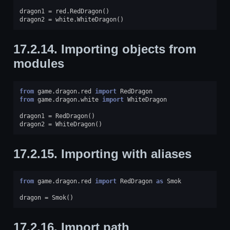
dragon1
=
red
.
RedDragon
()
dragon2
=
white
.
WhiteDragon
()
17.2.14.
Importing objects from
modules
from
game.dragon.red
import
RedDragon
from
game.dragon.white
import
WhiteDragon
dragon1
=
RedDragon
()
dragon2
=
WhiteDragon
()
17.2.15.
Importing with aliases
from
game.dragon.red
import
RedDragon
as
Smok
dragon
=
Smok
()
17.2.16.
Import path