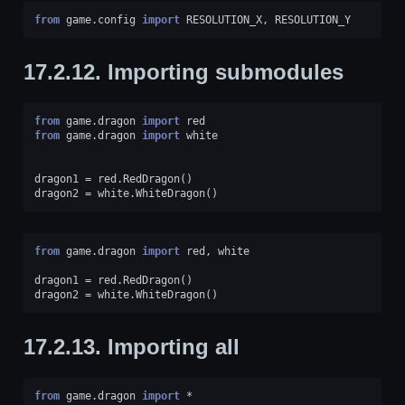
from
game.config
import
RESOLUTION_X
,
RESOLUTION_Y
17.2.12.
Importing submodules
from
game.dragon
import
red
from
game.dragon
import
white
dragon1
=
red
.
RedDragon
()
dragon2
=
white
.
WhiteDragon
()
from
game.dragon
import
red
,
white
dragon1
=
red
.
RedDragon
()
dragon2
=
white
.
WhiteDragon
()
17.2.13.
Importing all
from
game.dragon
import
*