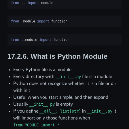
from
..
import
module
from
.module
import
function
from
..module
import
function
17.2.6.
What is Python Module
Every Python file is a module
Every directory with
__init__.py
file is a module
Python does not recognize whether it is a file or dir
with init
Useful when you start simple, and then expand
Usually
__init__.py
is empty
If you define
__all__:
list[str]
in
__init__.py
it
will import only those functions when
from
MODULE
import
*