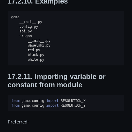
17.2.10.
Examples
game

    __init__.py

    config.py

    api.py

    dragon

        __init__.py

        wawelski.py

        red.py

        black.py

17.2.11.
Importing variable or
constant from module
from
game.config
import
RESOLUTION_X
from
game.config
import
RESOLUTION_Y
Preferred: