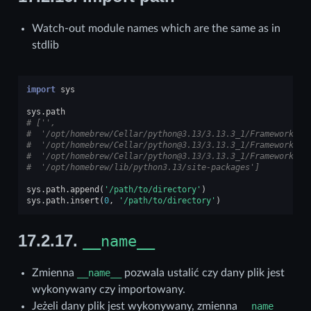
Watch-out module names which are the same as in
stdlib
import
sys
sys
.
path
# ['',
#  '/opt/homebrew/Cellar/python@3.13/3.13.3_1/Frameworks/P
#  '/opt/homebrew/Cellar/python@3.13/3.13.3_1/Frameworks/P
#  '/opt/homebrew/Cellar/python@3.13/3.13.3_1/Frameworks/P
#  '/opt/homebrew/lib/python3.13/site-packages']
sys
.
path
.
append
(
'/path/to/directory'
)
sys
.
path
.
insert
(
0
,
'/path/to/directory'
)
17.2.17.
__name__
Zmienna
__name__
pozwala ustalić czy dany plik jest
wykonywany czy importowany.
Jeżeli dany plik jest wykonywany, zmienna
__name__